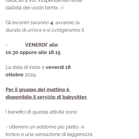
dedicati a voi, indipendentemente 
dall'età dei vostri bimbi :-)
Gli incontri saranno
 4
, avranno la 
durata di un'ora e si svolgeranno il
-             
 VENERDI’ alle 
10.30 oppure alle 18.15
.
La data di inizio è 
venerdì 18 
ottobre
 2024.
Per il gruppo del mattino è 
disponibile il servizio di babysitter.
I benefici di questa attività sono:
- ottenere un addome più piatto  e 
tonico e una sensazione di leggerezza 