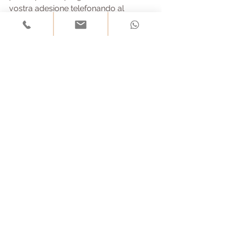
vostra adesione telefonando al 
numero: 
333 7449 229
Tag:
post parto
perineo
ginnasticaposturale
Commenti
Scrivi un commento...