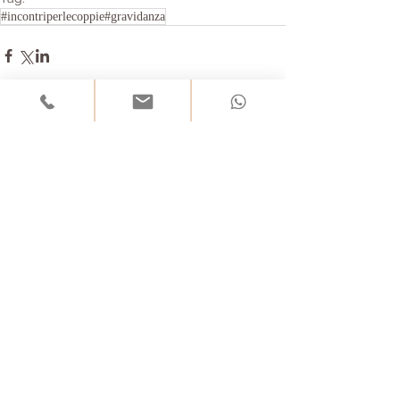
#incontriperlecoppie#gravidanza
Commenti
Scrivi un commento...
DIMENSIONE NASCITA
di Carla Scapinello